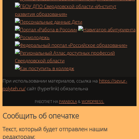
При использовании материалов, ссылка на
https://sevur-
polyteh.ru/
сайт (hyperlink) обязательна
РАБОТАЕТ НА
PARABOLA
&
WORDPRESS.
Сообщить об опечатке
Текст, который будет отправлен нашим
редакторам: