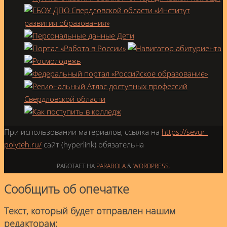
При использовании материалов, ссылка на
https://sevur-
polyteh.ru/
сайт (hyperlink) обязательна
РАБОТАЕТ НА
PARABOLA
&
WORDPRESS.
Сообщить об опечатке
Текст, который будет отправлен нашим
редакторам: