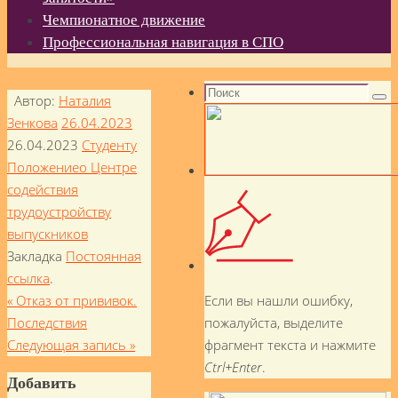
Чемпионатное движение
Профессиональная навигация в СПО
Поиск
Автор:
Наталия
Пои
Зенкова
26.04.2023
26.04.2023
Студенту
Положениео Центре
содействия
трудоустройству
выпускников
Закладка
Постоянная
ссылка
.
Если вы нашли ошибку,
«
Отказ от прививок.
пожалуйста, выделите
Последствия
фрагмент текста и нажмите
Следующая запись
»
Ctrl+Enter
.
Добавить